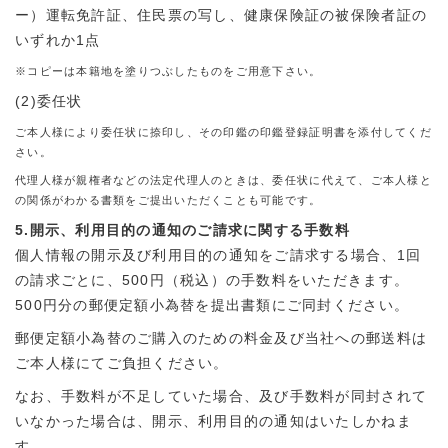
ー）運転免許証、住民票の写し、健康保険証の被保険者証の
いずれか1点
※コピーは本籍地を塗りつぶしたものをご用意下さい。
(2)委任状
ご本人様により委任状に捺印し、その印鑑の印鑑登録証明書を添付してくだ
さい。
代理人様が親権者などの法定代理人のときは、委任状に代えて、ご本人様と
の関係がわかる書類をご提出いただくことも可能です。
5.開示、利用目的の通知のご請求に関する手数料
個人情報の開示及び利用目的の通知をご請求する場合、1回
の請求ごとに、500円（税込）の手数料をいただきます。
500円分の郵便定額小為替を提出書類にご同封ください。
郵便定額小為替のご購入のための料金及び当社への郵送料は
ご本人様にてご負担ください。
なお、手数料が不足していた場合、及び手数料が同封されて
いなかった場合は、開示、利用目的の通知はいたしかねま
す。